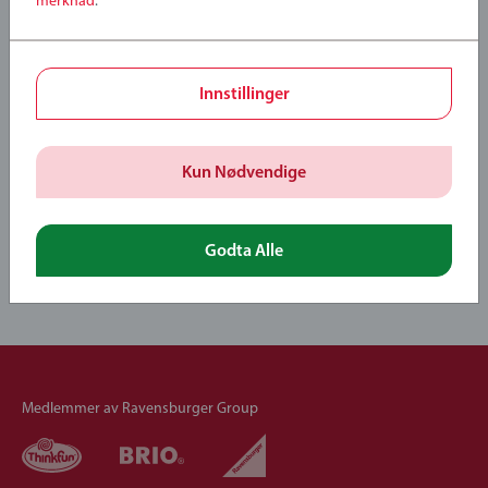
merknad
.
Leker som vokser på
Innstillinger
trær
Kun Nødvendige
Tre er en av BRIOs sterkeste egenskaper, og mange av
treproduktene våre har blitt ikoner i leketøysverdenen. Vi er
stolte av å kunne si at alt trevirke som brukes i lekene våre,
Godta Alle
®
®
kommer fra FSC
-sertifiserte kilder (FSC
-sertifisering FSC-
C111262).
Medlemmer av Ravensburger Group