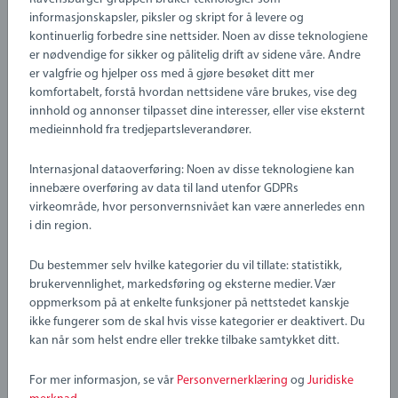
kommer i lyse farger med en høyglanset finish.
informasjonskapsler, piksler og skript for å levere og
kontinuerlig forbedre sine nettsider. Noen av disse teknologiene
Artikkelnummer:
63025000
er nødvendige for sikker og pålitelig drift av sidene våre. Andre
Utforsk former: Barna vil ha timevis med moro med denne
EAN:
7312350302509
er valgfrie og hjelper oss med å gjøre besøket ditt mer
sorteringsboksen i tre, mens de oppdager og lærer å
komfortabelt, forstå hvordan nettsidene våre brukes, vise deg
gjenkjenne ulike former. Den leveres med seks 3D-former, og
Warning and manufacturer information
innhold og annonser tilpasset dine interesser, eller vise eksternt
i tillegg har den en praktisk uttrekkbar skuff der man kan
medieinnhold fra tredjepartsleverandører.
legge formene tilbake når denne morsomme oppgaven er
fullført. Som alle BRIO-leker er sorteringsboksen laget av
Internasjonal dataoverføring: Noen av disse teknologiene kan
materialer av høy kvalitet og trygge deler, og kommer nå i
innebære overføring av data til land utenfor GDPRs
nye, lyse farger med høyglanset overflate.
virkeområde, hvor personvernsnivået kan være annerledes enn
i din region.
Du bestemmer selv hvilke kategorier du vil tillate: statistikk,
brukervennlighet, markedsføring og eksterne medier. Vær
Sorteringsboksen inneholder: 1 x sorteringsboks, 6 x 3D-
oppmerksom på at enkelte funksjoner på nettstedet kanskje
former.
ikke fungerer som de skal hvis visse kategorier er deaktivert. Du
kan når som helst endre eller trekke tilbake samtykket ditt.
For mer informasjon, se vår
Personvernerklæring
og
Juridiske