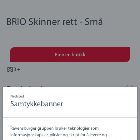
BRIO Skinner rett - Små
Finn en butikk
3 +
Beskrivelse
Nettsted
Samtykkebanner
Selve utgangspunktet for enhver togbane. Eller noen ekstra
deler for å utvide systemet ditt. 4 stk. i pakke. Lengde 108 mm.
Ravensburger gruppen bruker teknologier som
Details
informasjonskapsler, piksler og skript for å levere og