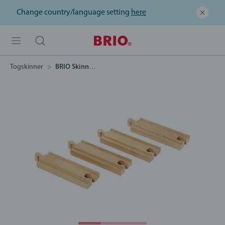
Change country/language setting
here
Togskinner
BRIO Skinner rett - Små