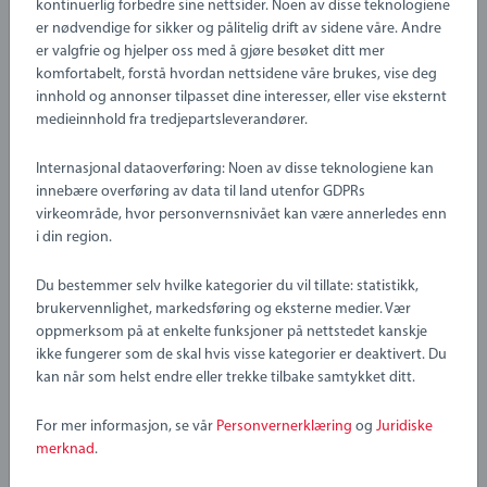
kontinuerlig forbedre sine nettsider. Noen av disse teknologiene
er nødvendige for sikker og pålitelig drift av sidene våre. Andre
Artikkelnummer:
63333400
er valgfrie og hjelper oss med å gjøre besøket ditt mer
EAN:
7312350333343
komfortabelt, forstå hvordan nettsidene våre brukes, vise deg
innhold og annonser tilpasset dine interesser, eller vise eksternt
medieinnhold fra tredjepartsleverandører.
Warning and manufacturer information
Internasjonal dataoverføring: Noen av disse teknologiene kan
innebære overføring av data til land utenfor GDPRs
virkeområde, hvor personvernsnivået kan være annerledes enn
i din region.
Du bestemmer selv hvilke kategorier du vil tillate: statistikk,
brukervennlighet, markedsføring og eksterne medier. Vær
oppmerksom på at enkelte funksjoner på nettstedet kanskje
ikke fungerer som de skal hvis visse kategorier er deaktivert. Du
kan når som helst endre eller trekke tilbake samtykket ditt.
For mer informasjon, se vår
Personvernerklæring
og
Juridiske
merknad
.